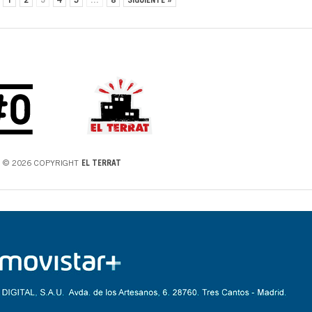
1
2
3
4
5
…
8
SIGUIENTE »
© 2026 COPYRIGHT
EL TERRAT