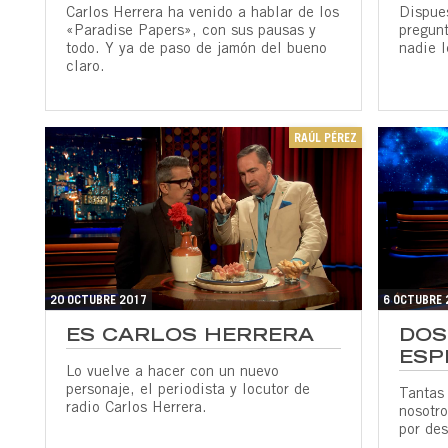
Carlos Herrera ha venido a hablar de los
Dispues
«Paradise Papers», con sus pausas y
pregun
todo. Y ya de paso de jamón del bueno
nadie l
claro.
RAÚL PÉREZ
20 OCTUBRE 2017
6 OCTUBRE 
ES CARLOS HERRERA
DOS
ESP
Lo vuelve a hacer con un nuevo
personaje, el periodista y locutor de
Tantas 
radio Carlos Herrera.
nosotr
por des