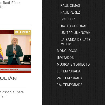
de Raúl Pérez
RAÚL CIMAS
ÁS!
RAÚL PÉREZ
BOB POP
JAVIER CORONAS
RAÚL PÉREZ
UNITED UNKNOWN
LA BANDA DE LATE
MOTIV
MONÓLOGOS
INVITADOS
MÚSICA EN DIRECTO
1. TEMPORADA
JULIÁN
2A. TEMPORADA
3A. TEMPORADA
n especial para
ña.