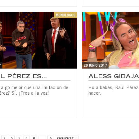
MONÓLOGOS
7
29 JUNIO 2017
L PÉREZ ES...
ALESS GIBAJA
 algo mejor que una imitación de
Hola bebés, Raúl Pérez 
rez? SÍ, ¡Tres a la vez!
hacer.