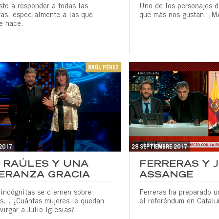
to a responder a todas las
Uno de los personajes 
tas, especialmente a las que
que más nos gustan. ¡M
e hace.
RAÚL PÉREZ
2017
28 SEPTIEMBRE 2017
 RAÚLES Y UNA
FERRERAS Y 
ERANZA GRACIA
ASSANGE
incógnitas se ciernen sobre
Ferreras ha preparado u
os… ¿Cuántas mujeres le quedan
el referéndum en Catalu
virgar a Julio Iglesias?