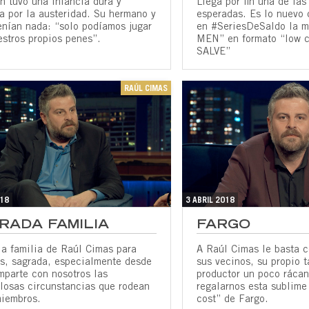
n tuvo una infancia dura y
Llega por fin una de las
a por la austeridad. Su hermano y
esperadas. Es lo nuevo
enían nada: “solo podíamos jugar
en #SeriesDeSaldo la 
estros propios penes”.
MEN” en formato “low 
SALVE”
RAÚL CIMAS
018
3 ABRIL 2018
RADA FAMILIA
FARGO
la familia de Raúl Cimas para
A Raúl Cimas le basta 
os, sagrada, especialmente desde
sus vecinos, su propio t
mparte con nosotros las
productor un poco rácan
llosas circunstancias que rodean
regalarnos esta sublime
miembros.
cost” de Fargo.