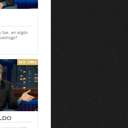
 fue, en algún
queólogo?
RAÚL CIMAS
LDO