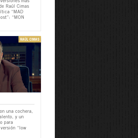
 versiones más
 de Raúl Cimas
mítica “MAD
cost”: “MON
RAÚL CIMAS
con una cochera,
alento, y un
o para
 versión “low