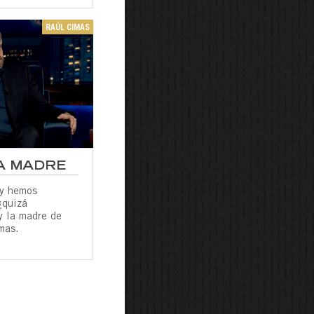
RAÚL CIMAS
A MADRE
oy hemos
¿quizá
y la madre de
mas.