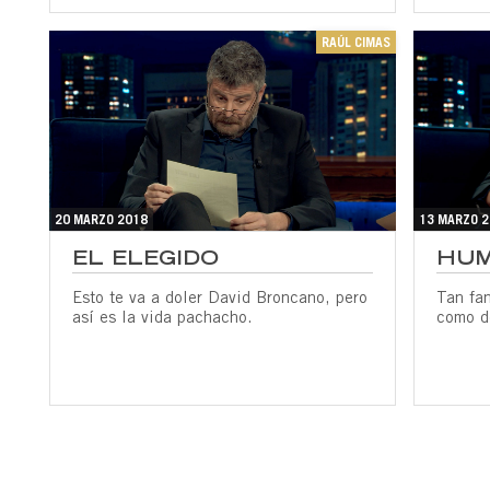
RAÚL CIMAS
20 MARZO 2018
13 MARZO 
EL ELEGIDO
HUM
Esto te va a doler David Broncano, pero
Tan fan
así es la vida pachacho.
como de