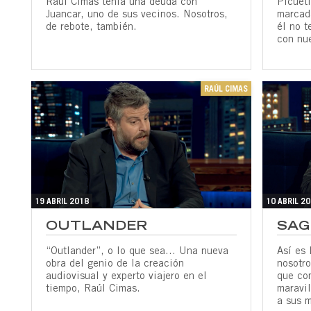
Raúl Cimas tenía una deuda con
Picueti
Juancar, uno de sus vecinos. Nosotros,
marcad
de rebote, también.
él no t
con nu
RAÚL CIMAS
19 ABRIL 2018
10 ABRIL 2
OUTLANDER
SAG
“Outlander”, o lo que sea… Una nueva
Así es 
obra del genio de la creación
nosotr
audiovisual y experto viajero en el
que co
tiempo, Raúl Cimas.
maravi
a sus 