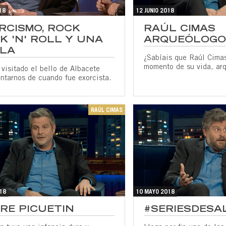
18
12 JUNIO 2018
RCISMO, ROCK
RAÚL CIMAS
K 'N' ROLL Y UNA
ARQUEÓLOGO
LA
¿Sabíais que Raúl Cimas
momento de su vida, ar
visitado el bello de Albacete
ntarnos de cuando fue exorcista.
RAÚL CIMAS
18
10 MAYO 2018
RE PICUETIN
#SERIESDESA