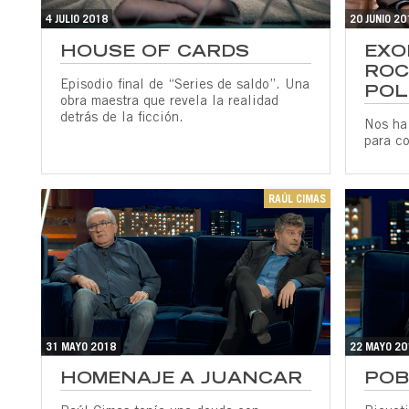
4 JULIO 2018
20 JUNIO 20
HOUSE OF CARDS
EXO
ROC
Episodio final de “Series de saldo”. Una
POL
obra maestra que revela la realidad
detrás de la ficción.
Nos ha 
para co
RAÚL CIMAS
31 MAYO 2018
22 MAYO 20
HOMENAJE A JUANCAR
POB